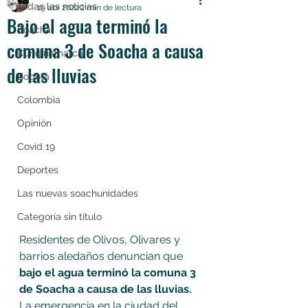
Todas las noticias
19 abr 2022
2 min de lectura
Bajo el agua terminó la
Soacha
comuna 3 de Soacha a causa
Cundinamarca
de las lluvias
Bogotá
Colombia
Opinión
Covid 19
Deportes
Las nuevas soachunidades
Categoría sin título
Residentes de Olivos, Olivares y 
barrios aledaños denuncian que 
bajo el agua terminó la comuna 3 
de Soacha a causa de las lluvias. 
La emergencia en la ciudad del 