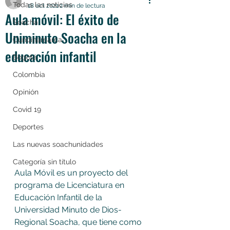
Todas las noticias
18 oct 2021
2 min de lectura
Aula móvil: El éxito de
Soacha
Uniminuto Soacha en la
Cundinamarca
educación infantil
Bogotá
Colombia
Opinión
Covid 19
Deportes
Las nuevas soachunidades
Categoría sin título
Aula Móvil es un proyecto del 
programa de Licenciatura en 
Educación Infantil de la 
Universidad Minuto de Dios- 
Regional Soacha, que tiene como 