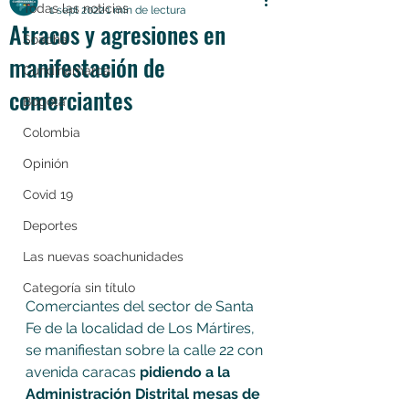
Todas las noticias
1 sept 2022
1 min de lectura
Atracos y agresiones en
Soacha
manifestación de
Cundinamarca
comerciantes
Bogotá
Colombia
Opinión
Covid 19
Deportes
Las nuevas soachunidades
Categoría sin título
Comerciantes del sector de Santa 
Fe de la localidad de Los Mártires, 
se manifiestan sobre la calle 22 con 
avenida caracas 
pidiendo a la 
Administración Distrital mesas de 