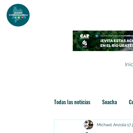
DIARIO DE CUNDINAMARCA
Independencia informativa
Ini
Todas las noticias
Soacha
C
Las nuevas soachunidades
Michael Anzola
17 