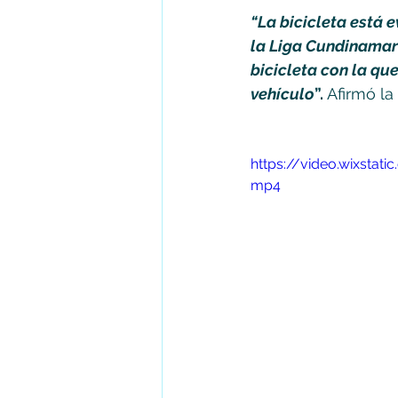
“La bicicleta está 
la Liga Cundinamarc
bicicleta con la qu
vehículo
”.
 Afirmó la
https://video.wixsta
mp4