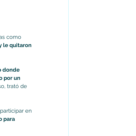
ras como 
 le quitaron 
io donde 
o por un 
so, trató de 
articipar en 
o para 