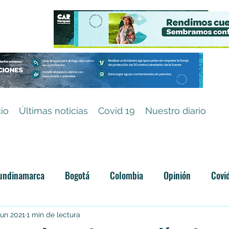
cio
Últimas noticias
Covid 19
Nuestro diario
undinamarca
Bogotá
Colombia
Opinión
Covi
Categoría sin título
jun 2021
1 min de lectura