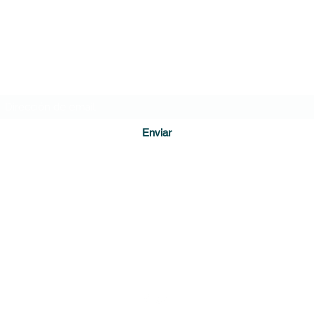
baño de un colegio en Bogotá
Cámar
empie
DIARIO DE CUNDINAMARCA
Formulario de suscripción
Enviar
direccion@diariodecundinamarca.com
3128255001
Soacha, Cundinamarca