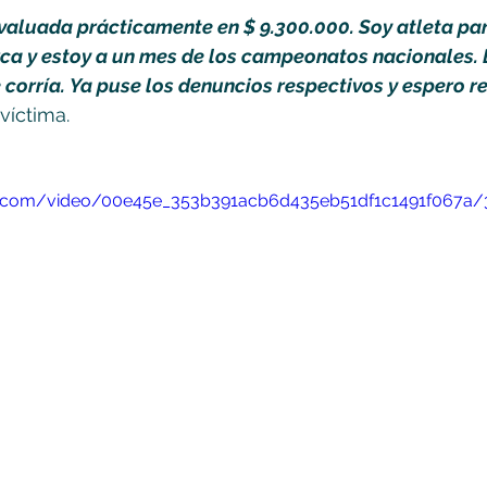
evaluada prácticamente en $ 9.300.000. Soy atleta pa
a y estoy a un mes de los campeonatos nacionales. E
e corría. Ya puse los denuncios respectivos y espero r
 víctima.
tic.com/video/00e45e_353b391acb6d435eb51df1c1491f067a/