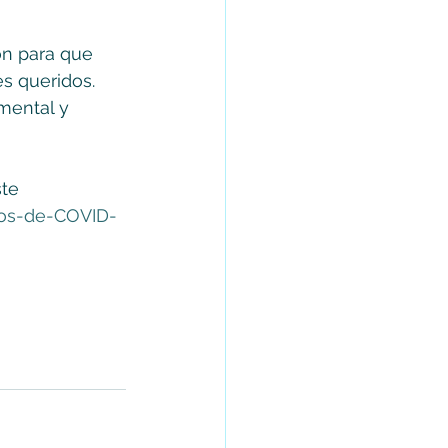
ón para que 
s queridos. 
mental y 
te 
vos-de-COVID-