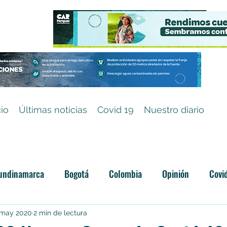
cio
Últimas noticias
Covid 19
Nuestro diario
undinamarca
Bogotá
Colombia
Opinión
Covi
Categoría sin título
 may 2020
2 min de lectura