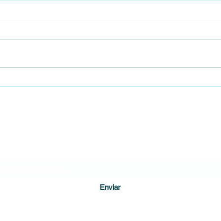
Soacha innova en alimentación
Soach
escolar con implementación de la
del C
modalidad 'Comida caliente
DIARIO DE CUNDINAMARCA
transportada'
Formulario de suscripción
Enviar