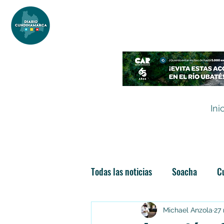
DIARIO DE CUNDINAMARCA
Independencia informativa
Ini
Todas las noticias
Soacha
C
Las nuevas soachunidades
Michael Anzola
27