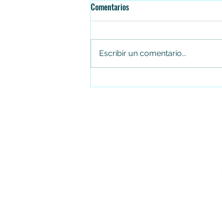
Comentarios
Escribir un comentario...
Juan Carlos Arias renuncia al
Concejo de Soacha tras cuatro
periodos consecutivos