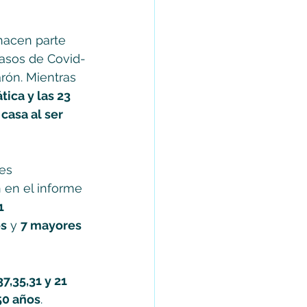
hacen parte 
asos de Covid-
rón. Mientras 
ica y las 23 
asa al ser 
es 
en el informe 
1 
os
 y 
7 mayores 
37,35,31 y 21 
50 años
.