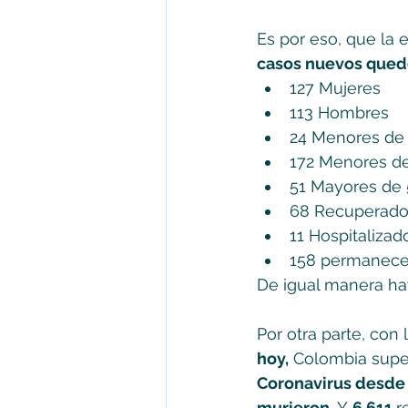
Es por eso, que la e
casos nuevos quedó
127 Mujeres
113 Hombres
24 Menores de
172 Menores d
51 Mayores de 
68 Recuperado
11 Hospitalizad
158 permanece
De igual manera hay
Por otra parte, con 
hoy,
 Colombia supe
Coronavirus desde 
murieron
. Y 
6.611 
r