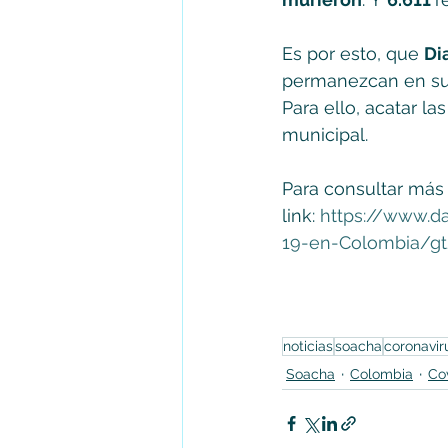
Es por esto, que 
Di
permanezcan en sus
Para ello, acatar l
municipal.
Para consultar más 
link: 
https://www.da
19-en-Colombia/gt
noticias
soacha
coronavir
Soacha
Colombia
Co