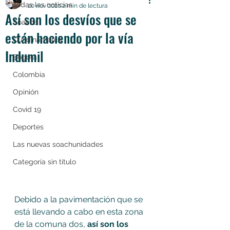
Todas las noticias
20 nov 2020
2 min de lectura
Así son los desvíos que se
Soacha
están haciendo por la vía
Cundinamarca
Indumil
Bogotá
Colombia
Opinión
Covid 19
Deportes
Las nuevas soachunidades
Categoría sin título
Debido a la pavimentación que se 
está llevando a cabo en esta zona 
de la comuna dos, 
así son los 