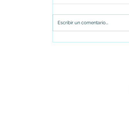
Escribir un comentario...
Juan Carlos Arias renuncia al
Concejo de Soacha tras cuatro
periodos consecutivos