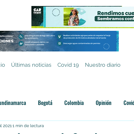
cio
Últimas noticias
Covid 19
Nuestro diario
undinamarca
Bogotá
Colombia
Opinión
Covi
Categoría sin título
ul 2021
1 min de lectura