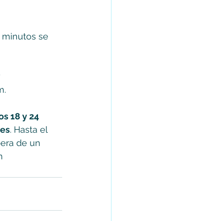
 minutos se 
 
.  
s 18 y 24 
des
. Hasta el 
pera de un 
n