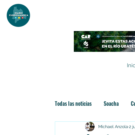
DIARIO DE CUNDINAMARCA
Independencia informativa
Ini
Todas las noticias
Soacha
C
Las nuevas soachunidades
Michael Anzola
2 j