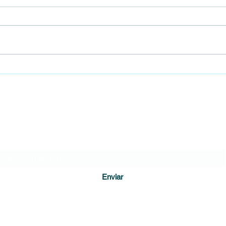
Soacha innova en alimentación
Soach
escolar con implementación de la
del C
modalidad 'Comida caliente
DIARIO DE CUNDINAMARCA
transportada'
Formulario de suscripción
Enviar