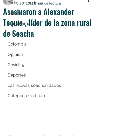
Todas las noticias
8 abr 2022
2 min de lectura
Asesinaron a Alexander
Soacha
Tequia , líder de la zona rural
Cundinamarca
de Soacha
Bogotá
Colombia
Opinión
Covid 19
Deportes
Las nuevas soachunidades
Categoría sin título