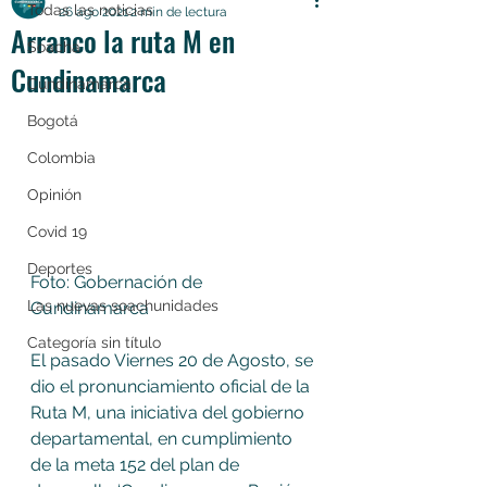
Todas las noticias
26 ago 2021
2 min de lectura
Arranco la ruta M en
Soacha
Cundinamarca
Cundinamarca
Bogotá
Colombia
Opinión
Covid 19
Deportes
Foto: Gobernación de 
Las nuevas soachunidades
Cundinamarca 
Categoría sin título
El pasado Viernes 20 de Agosto, se 
dio el pronunciamiento oficial de la 
Ruta M, una iniciativa del gobierno 
departamental, en cumplimiento 
de la meta 152 del plan de 