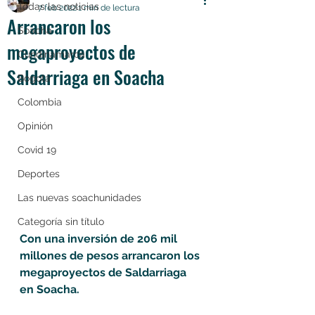
Todas las noticias
7 feb 2022
1 min de lectura
Arrancaron los
Soacha
megaproyectos de
Cundinamarca
Saldarriaga en Soacha
Bogotá
Colombia
Opinión
Covid 19
Deportes
Las nuevas soachunidades
Categoría sin título
Con una inversión de 206 mil 
millones de pesos arrancaron los 
megaproyectos de Saldarriaga 
en Soacha.