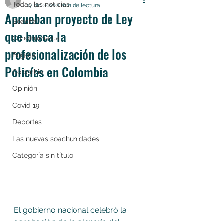
Todas las noticias
17 dic 2021
2 min de lectura
Aprueban proyecto de Ley
Soacha
que busca la
Cundinamarca
profesionalización de los
Bogotá
Policías en Colombia
Colombia
Opinión
Covid 19
Deportes
Las nuevas soachunidades
Categoría sin título
El gobierno nacional celebró la 