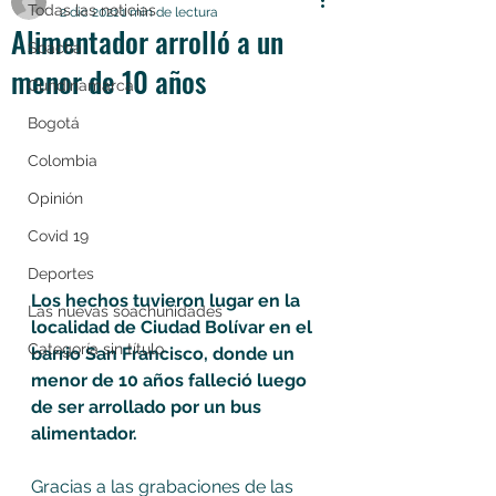
Todas las noticias
2 dic 2021
1 min de lectura
Alimentador arrolló a un
Soacha
menor de 10 años
Cundinamarca
Bogotá
Colombia
Opinión
Covid 19
Deportes
Los hechos tuvieron lugar en la 
Las nuevas soachunidades
localidad de Ciudad Bolívar en el 
Categoría sin título
barrio San Francisco, donde un 
menor de 10 años falleció luego 
de ser arrollado por un bus 
alimentador.
Gracias a las grabaciones de las 