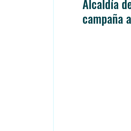
Alcaldía d
campaña an