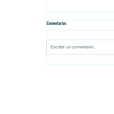
Comentarios
Escribir un comentario...
Juan Carlos Arias renuncia al
Concejo de Soacha tras cuatro
periodos consecutivos