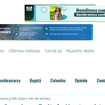
cio
Últimas noticias
Covid 19
Nuestro diario
undinamarca
Bogotá
Colombia
Opinión
Covi
Categoría sin título
amarca
9 feb 2022
1 min de lectura