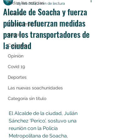
Todas las noticias
29 feb 2024
2 min de lectura
Alcalde de Soacha y fuerza
Soacha
pública refuerzan medidas
Cundinamarca
para los transportadores de
Bogotá
la ciudad
Colombia
Opinión
Covid 19
Deportes
Las nuevas soachunidades
Categoría sin título
El Alcalde de la ciudad, Julián 
Sánchez ‘Perico’, sostuvo una 
reunión con la Policía 
Metropolitana de Soacha, 