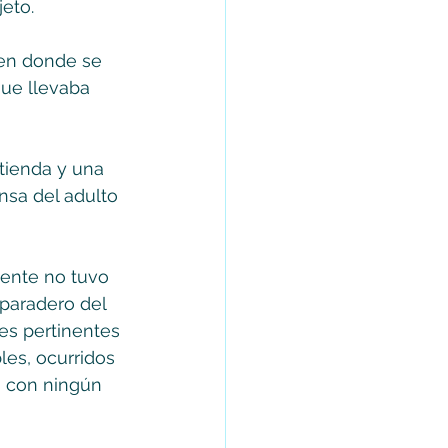
eto. 
 en donde se 
que llevaba 
tienda y una 
nsa del adulto 
mente no tuvo 
paradero del 
es pertinentes 
es, ocurridos 
o con ningún 