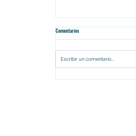
Comentarios
Escribir un comentario...
Falleció el senador Miguel Uribe
Turbay en la Fundación Santa Fe