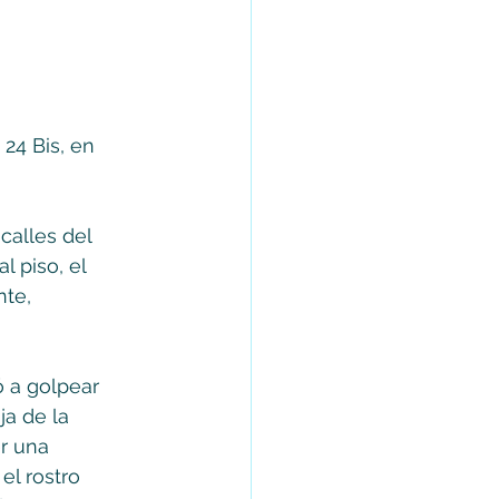
24 Bis, en 
alles del 
l piso, el 
te, 
ó a golpear 
ja de la 
r una 
el rostro 