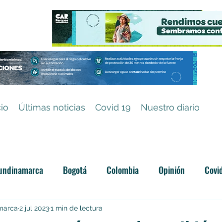
cio
Últimas noticias
Covid 19
Nuestro diario
undinamarca
Bogotá
Colombia
Opinión
Covi
Categoría sin título
amarca
2 jul 2023
1 min de lectura