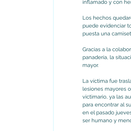
inflamado y con hem
Los hechos quedaro
puede evidenciar tod
puesta una camiseta
Gracias a la colab
panadería, la situa
mayor.  
La víctima fue tras
lesiones mayores o
victimario, ya las 
para encontrar al s
en el pasado jueve
ser humano y meno