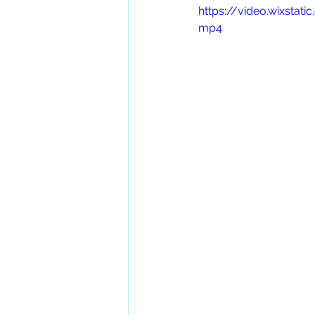
https://video.wixsta
mp4