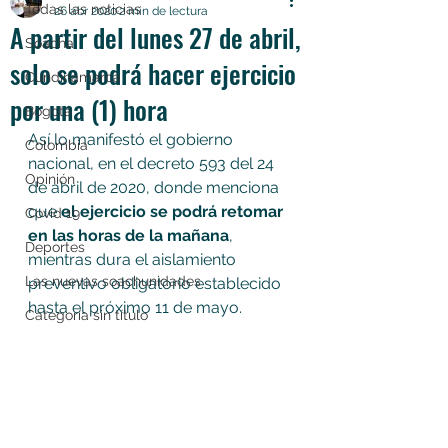
Todas las noticias
26 abr 2020
2 min de lectura
A partir del lunes 27 de abril,
Soacha
solo se podrá hacer ejercicio
Cundinamarca
por una (1) hora
Bogotá
Así lo manifestó el gobierno 
Colombia
nacional, en el decreto 593 del 24 
Opinión
de abril de 2020, donde menciona 
que 
el ejercicio se podrá retomar 
Covid 19
en las horas de la mañana
, 
Deportes
mientras dura el aislamiento 
Las nuevas soachunidades
preventivo obligatorio establecido 
hasta el próximo 11 de mayo.
Categoría sin título