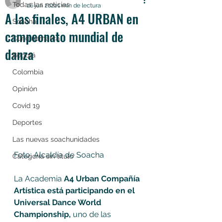
Todas las noticias
26 jun 2021
1 min de lectura
A las finales, A4 URBAN en
Soacha
campeonato mundial de
Cundinamarca
danza
Bogotá
Colombia
Opinión
Covid 19
Deportes
Las nuevas soachunidades
Foto: Alcaldía de Soacha
Categoría sin título
La Academia
 A4 Urban Compañía 
Artística está participando en el 
Universal Dance World 
Championship,
 uno de las 