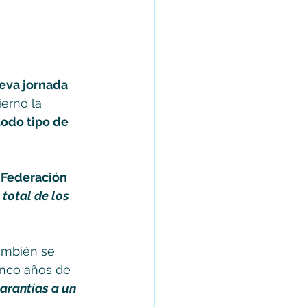
eva jornada 
erno la 
todo tipo de 
a Federación 
total de los 
ambién se 
cinco años de 
arantías a un 