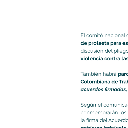
El comité nacional
de protesta para e
discusión del plieg
violencia contra la
También habrá 
paro
Colombiana de Trab
acuerdos firmados, 
Según el comunicad
conmemorarán los 
la firma del Acuerd
gobierno indolente