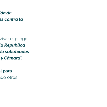
ión de 
s contra la 
isar el pliego 
la República 
ido saboteados 
o y Cámara
”.
l para 
do otros 