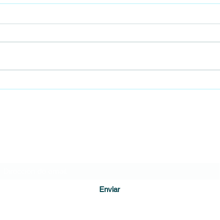
Procuraduría pide revocar
Falle
condena contra Álvaro Uribe por
Turba
presuntos errores probatorios
DIARIO DE CUNDINAMARCA
Formulario de suscripción
Enviar