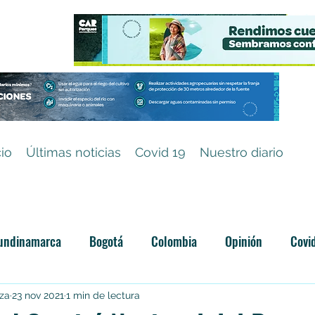
cio
Últimas noticias
Covid 19
Nuestro diario
undinamarca
Bogotá
Colombia
Opinión
Covi
Categoría sin título
iza
23 nov 2021
1 min de lectura