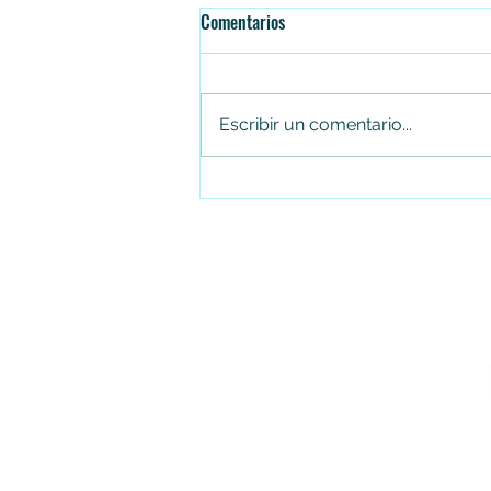
Comentarios
Escribir un comentario...
¡De Soacha para el mundo!
Amanecer Colombiano representa
a la ciudad en Portugal