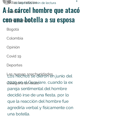
Todas las noticias
20 sept 2021
0 min de lectura
A la cárcel hombre que atacó
Soacha
con una botella a su esposa
Cundinamarca
Bogotá
Colombia
Opinión
Covid 19
Deportes
Las nuevas soachunidades
Los hechos se dieron en junio del 
2020 en el Guaviare, cuando la ex 
Categoría sin título
pareja sentimental del hombre 
decidió irse de una fiesta, por lo 
que la reacción del hombre fue 
agredirla verbal y físicamente con 
una botella.