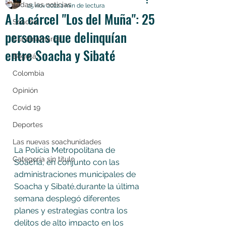
Todas las noticias
25 nov 2022
1 min de lectura
A la cárcel "Los del Muña": 25
Soacha
personas que delinquían
Cundinamarca
entre Soacha y Sibaté
Bogotá
Colombia
Opinión
Covid 19
Deportes
Las nuevas soachunidades
La Policía Metropolitana de 
Categoría sin título
Soacha, en conjunto con las 
administraciones municipales de 
Soacha y Sibaté,durante la última 
semana desplegó diferentes 
planes y estrategias contra los 
delitos de alto impacto en los 