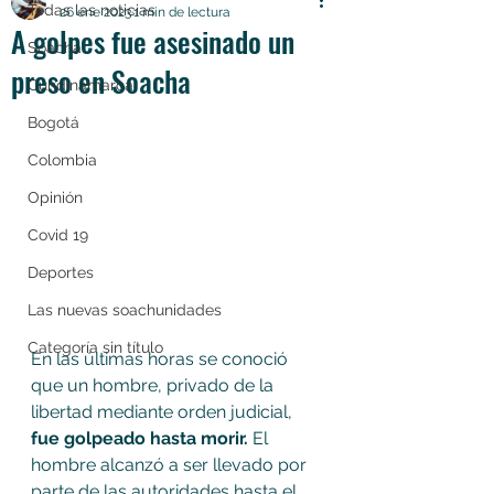
Todas las noticias
26 ene 2023
1 min de lectura
A golpes fue asesinado un
Soacha
preso en Soacha
Cundinamarca
Bogotá
Colombia
Opinión
Covid 19
Deportes
Las nuevas soachunidades
Categoría sin título
En las últimas horas se conoció 
que un hombre, privado de la 
libertad mediante orden judicial, 
fue golpeado hasta morir.
 El 
hombre alcanzó a ser llevado por 
parte de las autoridades hasta el 