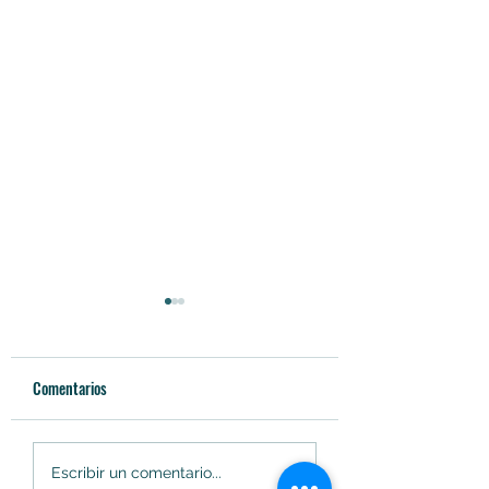
Comentarios
Soacha innova en
Soacha cambiará ele
Escribir un comentario...