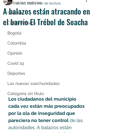
Todas las noticias
28 oct 2021
1 min de lectura
A balazos están atracando en
Soacha
el barrio El Trébol de Soacha
Cundinamarca
Bogotá
Colombia
Opinión
Covid 19
Deportes
Las nuevas soachunidades
Categoría sin título
Los ciudadanos del municipio 
cada vez están más preocupados 
por la ola de inseguridad que 
pareciera no tener control
 de las 
autoridades. A balazos están 