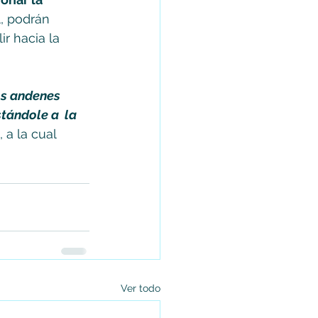
, podrán 
r hacia la 
os andenes 
tándole a  la 
 a la cual 
Ver todo