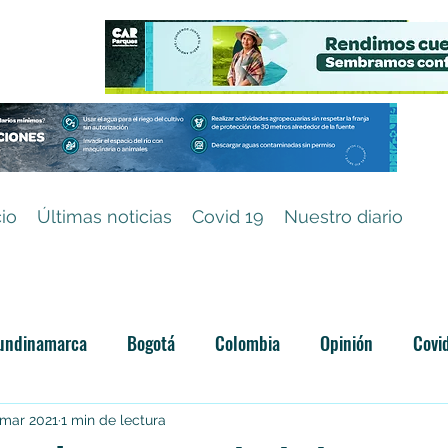
cio
Últimas noticias
Covid 19
Nuestro diario
undinamarca
Bogotá
Colombia
Opinión
Covi
Categoría sin título
 mar 2021
1 min de lectura