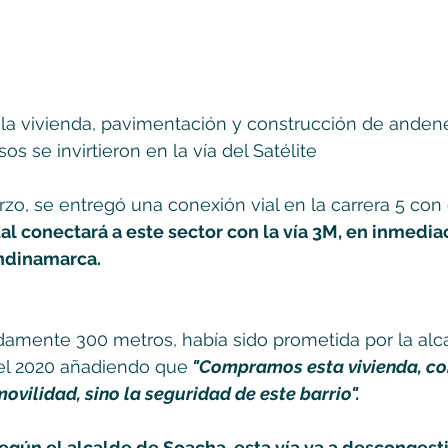
la vivienda, pavimentación y construcción de andenes
s se invirtieron en la vía del Satélite 
zo, se entregó una conexión vial en la carrera 5 con 
ual conectará a este sector con la vía 3M, en inmedia
ndinamarca. 
amente 300 metros, había sido prometida por la alca
 el 2020 añadiendo que
 "Compramos esta vivienda, con
ovilidad, sino la seguridad de este barrio". 
egún el alcalde de Soacha, esta vía va a descongesti