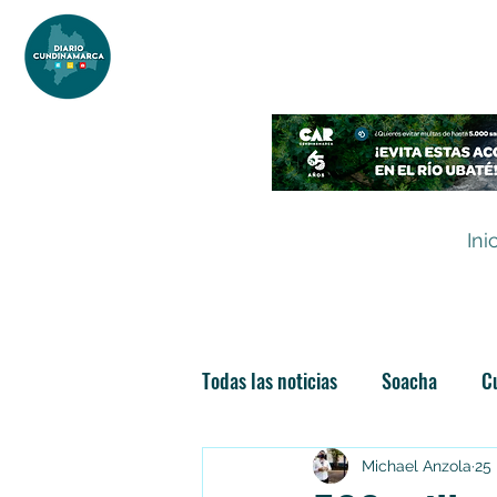
DIARIO DE CUNDINAMARCA
Independencia informativa
Ini
Todas las noticias
Soacha
C
Las nuevas soachunidades
Michael Anzola
25