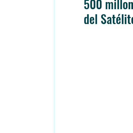
500 millon
del Satélit