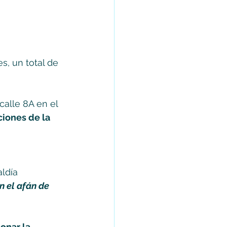
, un total de 
calle 8A en el 
ciones de la 
ldía 
 el afán de 
onar la 