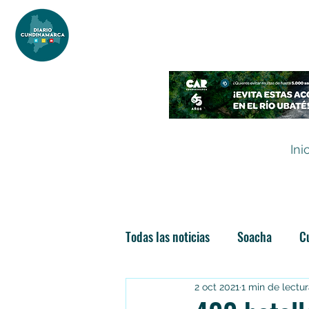
DIARIO DE CUNDINAMARCA
Independencia informativa
Ini
Todas las noticias
Soacha
C
2 oct 2021
1 min de lectu
Las nuevas soachunidades