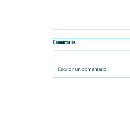
Comentarios
Escribir un comentario...
Juan Carlos Arias renuncia al
Concejo de Soacha tras cuatro
periodos consecutivos