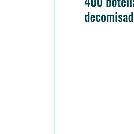
400 botell
decomisada