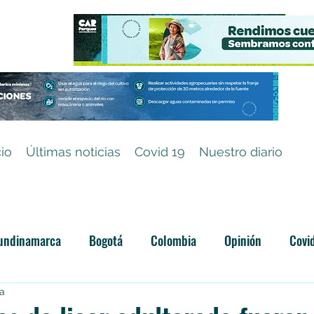
cio
Últimas noticias
Covid 19
Nuestro diario
undinamarca
Bogotá
Colombia
Opinión
Covi
ra
Categoría sin título