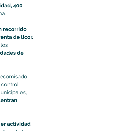
idad, 400 
ha. 
un recorrido 
enta de licor.
los 
idades de 
 decomisado 
 control 
unicipales,
entran 
er actividad 