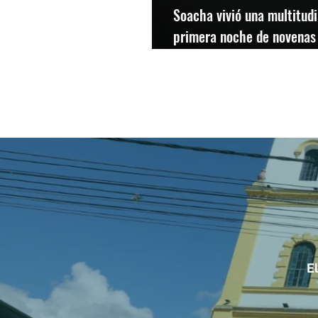
Soacha vivió una multitudi
primera noche de novenas
show de drones sin prece
E