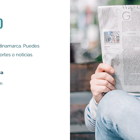
O
ndinamarca. Puedes
ortes o noticias.
ca
om