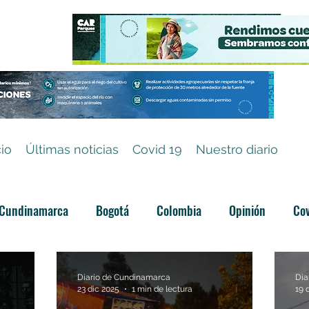
cio
Últimas noticias
Covid 19
Nuestro diario
Cundinamarca
Bogotá
Colombia
Opinión
Cov
Categoría sin título
Diario de Cundinamarca
Dia
23 dic 2025
1 min de lectura
19 