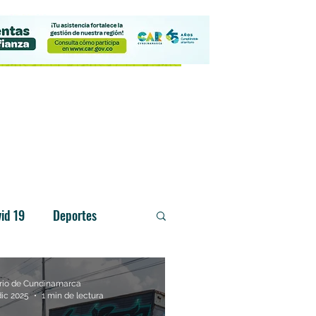
Contacto
id 19
Deportes
rio de Cundinamarca
dic 2025
1 min de lectura