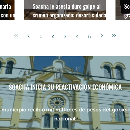
naria
Soacha le asesta duro golpe al
So
 con un
crimen organizado: desarticuladas
gr
dentes
dos estructuras delincuenciales de
2
alto impacto
1
2
3
4
5
SOACHA INICIA SU REACTIVACIÓN ECONÓMICA
l municipio recibió mil millones de pesos del gobier
nacional