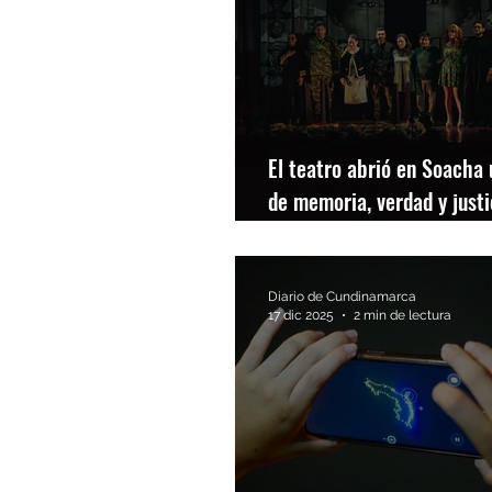
El teatro abrió en Soacha
de memoria, verdad y justi
restaurativa
Diario de Cundinamarca
17 dic 2025
2 min de lectura