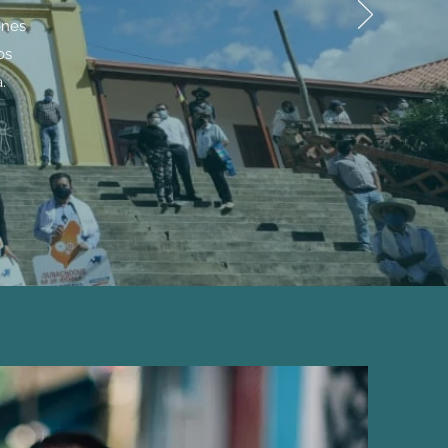
ones
os
.