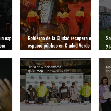
 un espacio
Gobierno de la Ciudad recupera el
So
cia
espacio público en Ciudad Verde y
y 
retira más de 25 elementos
la
abandonados
Diario de Cundinamarca
Dia
15 dic 2025
2 min de lectura
12 