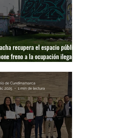
acha recupera el espacio público
pone freno a la ocupación ilegal en
 Comuna 3
rio de Cundinamarca
dic 2025
1 min de lectura