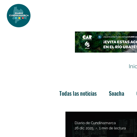
DIARIO DE CUNDINAMARCA
Independencia informativa
Ini
Todas las noticias
Soacha
Las nuevas soachunidades
Diario de Cundinamarca
26 dic 2025
1 min de lectura