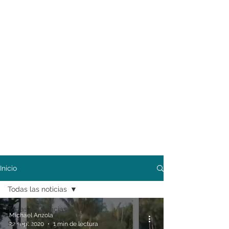
Inicio
Todas las noticias
Todas las noticias
Michael Anzola
Soacha
22 sept 2020
1 min de lectura