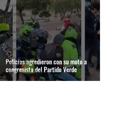
Cundinamarca
Bogotá
Colombia
Opinión
Covid 19
Deportes
Las nuevas
Policías agredieron con su moto a
soachunidades
congresista del Partido Verde
Categoría sin título