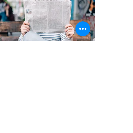
CONTACTO
Gracias por tu interés en Diario de
Cundinamarca. Puedes escribirnos para
enviarnos fotos, reportes o noticias.
Soacha, Cundinamarca
diariocundi@gmail.com