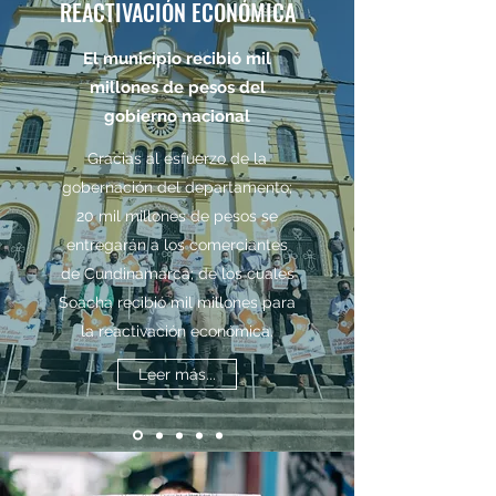
REACTIVACIÓN ECONÓMICA
El municipio recibió mil
millones de pesos del
gobierno nacional
Gracias al esfuerzo de la
gobernación del departamento;
20 mil millones de pesos se
entregarán a los comerciantes
de Cundinamarca; de los cuales
Soacha recibió mil millones para
la reactivación económica.
Leer más...